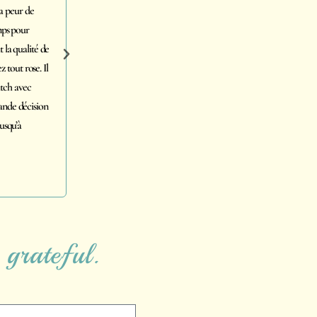
us nous sommes procurés deux chats chez Luxery Siberia à 1 an d’intervalle. À chaque foi
tails concernant l’adoption et les soins à procurer aux chatons. Sa passion pour les Si
ux amours sont en excellente santé et ils ont développé de bons comportements avec le
cialiser les chatons.
 grateful.