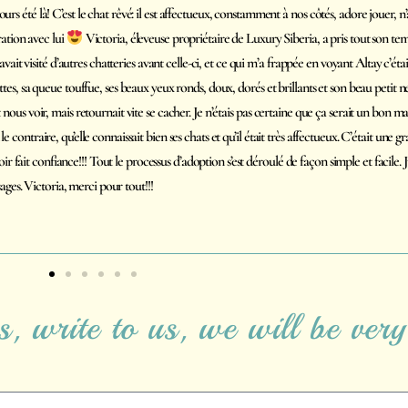
rêvé: il est affectueux, constamment à nos côtés, adore jouer, n’a peur de
No
, éleveuse propriétaire de Luxury Siberia, a pris tout son temps pour
dé
s avant celle-ci, et ce qui m’a frappée en voyant Altay c’était la qualité de
de
 beaux yeux ronds, doux, dorés et brillants et son beau petit nez tout rose. Il
so
t vite se cacher. Je n’étais pas certaine que ça serait un bon match avec
ssait bien ses chats et qu’il était très affectueux. C’était une grande décision
processus d’adoption s’est déroulé de façon simple et facile. Jusqu’à
tout!!!
 write to us, we will be very